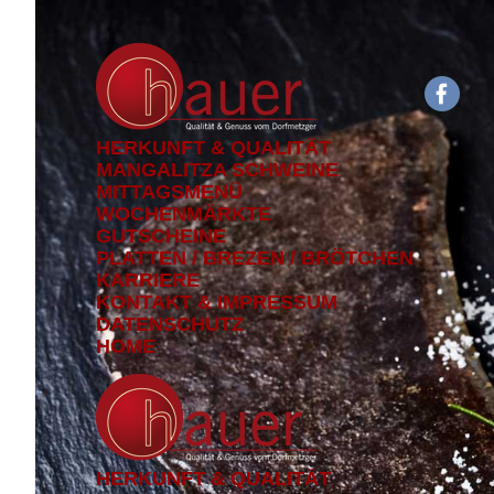
HERKUNFT & QUALITÄT
MANGALITZA SCHWEINE
MITTAGSMENÜ
WOCHENMÄRKTE
GUTSCHEINE
PLATTEN / BREZEN / BRÖTCHEN
KARRIERE
KONTAKT & IMPRESSUM
DATENSCHUTZ
HOME
HERKUNFT & QUALITÄT