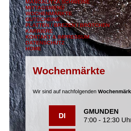
MANGALITZA SCHWEINE
MITTAGSMENÜ
WOCHENMÄRKTE
GUTSCHEINE
PLATTEN / BREZEN / BRÖTCHEN
KARRIERE
KONTAKT & IMPRESSUM
DATENSCHUTZ
HOME
Wochenmärkte
Wir sind auf nachfolgenden
Wochenmärk
GMUNDEN
7:00 - 12:30 U